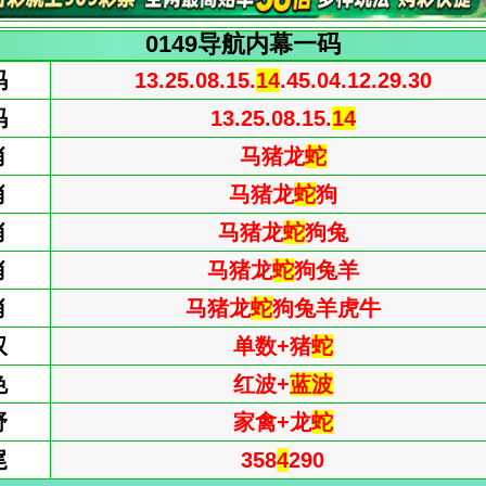
0149导航内幕一码
码
13.25.08.15.
14
.45.04.12.29.30
码
13.25.08.15.
14
肖
马猪龙
蛇
肖
马猪龙
蛇
狗
肖
马猪龙
蛇
狗兔
肖
马猪龙
蛇
狗兔羊
肖
马猪龙
蛇
狗兔羊虎牛
双
单数+猪
蛇
色
红波+
蓝波
野
家禽+龙
蛇
尾
358
4
290