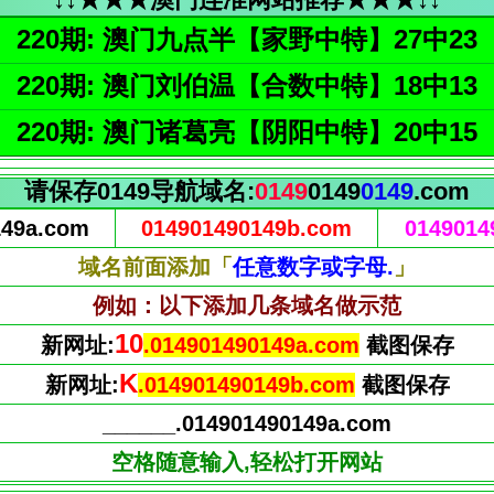
220期: 澳门九点半【家野中特】27中23
220期: 澳门刘伯温【合数中特】18中13
220期: 澳门诸葛亮【阴阳中特】20中15
请保存0149导航域名:
0149
0149
0149
.com
149a.com
014901490149b.com
0149014
域名前面添加「
任意数字或字母.
」
例如：以下添加几条域名做示范
11
新网址:
.014901490149a.com
截图保存
L
新网址:
.014901490149b.com
截图保存
______.014901490149a.com
空格随意输入,轻松打开网站