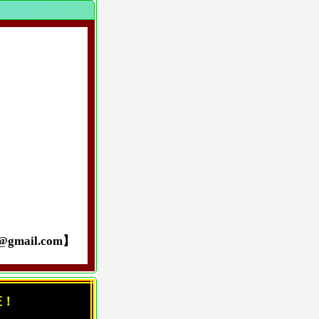
ail.com】
庄！