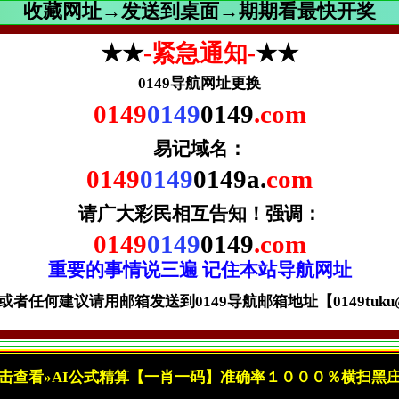
收藏网址→发送到桌面→期期看最快开奖
★★
-紧急通知-
★★
0149导航网址更换
0149
0149
0149
.com
易记域名：
0149
0149
0149a.
com
请广大彩民相互告知！
强调：
0149
0149
0149
.com
重要的事情说三遍 记住本站导航网址
者任何建议请用邮箱发送到0149导航邮箱地址【0149tuku@gm
击查看»AI公式精算【一肖一码】准确率１０００％横扫黑